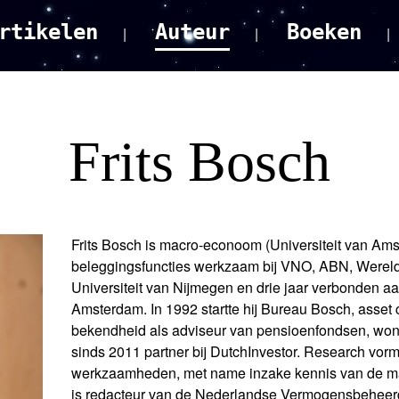
rtikelen
Auteur
Boeken
Frits Bosch
Frits Bosch is macro-econoom (Universiteit van Amst
beleggingsfuncties werkzaam bij VNO, ABN, Werel
Universiteit van Nijmegen en drie jaar verbonden aan
Amsterdam. In 1992 startte hij Bureau Bosch, asset 
bekendheid als adviseur van pensioenfondsen, woni
sinds 2011 partner bij DutchInvestor. Research vorm
werkzaamheden, met name inzake kennis van de mark
is redacteur van de Nederlandse Vermogensbeheerde