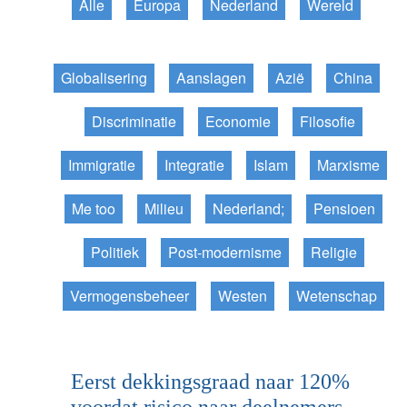
Alle
Europa
Nederland
Wereld
Globalisering
Aanslagen
Azië
China
Discriminatie
Economie
Filosofie
Immigratie
Integratie
Islam
Marxisme
Me too
Milieu
Nederland;
Pensioen
Politiek
Post-modernisme
Religie
Vermogensbeheer
Westen
Wetenschap
Eerst dekkingsgraad naar 120%